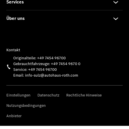
Übersicht
Serviceangebote
Reifen &
Kompletträder
Teile &
Zubehör
Pannen- &
Schadenhilfe
Reparatur &
Werkstatt
Rückrufe &
Umrüstungen
Warnung: Betrug
beim
Gebrauchtwagenkauf
Service für
Reisemobile
Gebrauchtwagensuche
Digitale
Extras