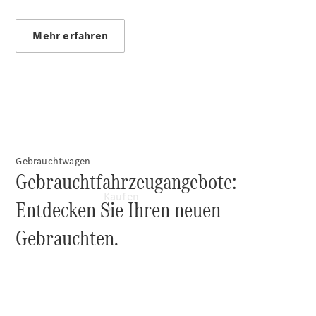
vereinbaren
Tel: +49
7454 9670-
Mehr erfahren
0
Gebrauchtwagen
Gebrauchtfahrzeugangebote:
Kaufen
Entdecken Sie Ihren neuen
Gebrauchten.
Übersicht