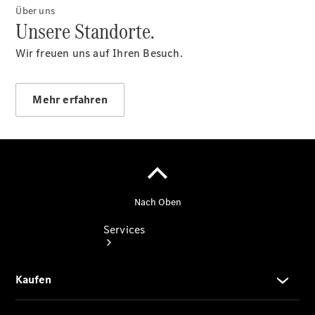
Gebrauchtwagensuche
Über uns
Unsere Standorte.
Junge
Sterne -
Wir freuen uns auf Ihren Besuch.
elektrisch
Hauptuntersuchung:
Geprüft unterwegs.
Mehr erfahren
Services