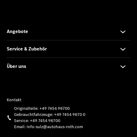
Übersicht
Unfallreparaturen
SmallRepair
Rücknahme
&
Entsorgung
Wartung
Reparatur
Service-
und
Garantie-
Pakete
Mobile
Service
Fleet