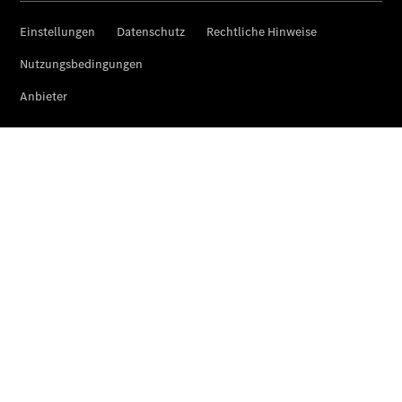
Services
Elektrofahrzeug-
Service
Individuelle
Betreuung
Übersicht
Customer
Assistance
Center
24h Service
Roadside
Assistance
Individuelle
Unterstützung