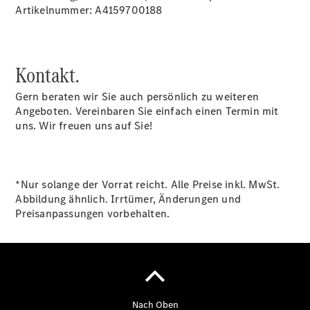
Artikelnummer: A4159700188
Übersicht
Finanzdienste
Kontakt.
Reifen &
Kompletträder
Gern beraten wir Sie auch persönlich zu weiteren
Angeboten. Vereinbaren Sie einfach einen Termin mit
uns. Wir freuen uns auf Sie!
*Nur solange der Vorrat reicht. Alle Preise inkl. MwSt.
Abbildung ähnlich. Irrtümer, Änderungen und
Reifen- und
Preisanpassungen vorbehalten.
Komplettradschutz
EU-
Reifenlabel
Transporter-
Service