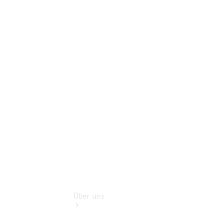
Pannen- &
Schadenhilfe
Service für
Reisemobile
Teile &
Zubehör
Rückrufe &
Umrüstungen
Finanzdienste
Über uns