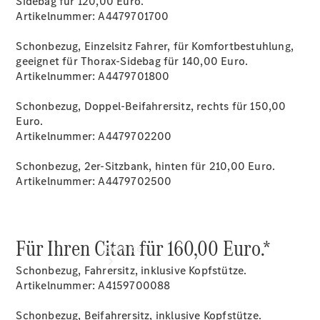
Sidebag für 120,00 Euro.
Übersicht
Artikelnummer: A4479701700
Gebrauchtwagensuche
Junge
Schonbezug, Einzelsitz Fahrer, für Komfortbestuhlung,
Sterne
geeignet für Thorax-Sidebag für 140,00 Euro.
Digitale
Artikelnummer: A4479701800
Extras
Wartung
Schonbezug, Doppel-Beifahrersitz, rechts für 150,00
Euro.
Artikelnummer: A4479702200
Schonbezug, 2er-Sitzbank, hinten für 210,00 Euro.
Artikelnummer: A4479702500
Für Ihren Citan für 160,00 Euro.*
Services
Schonbezug, Fahrersitz, inklusive Kopfstütze.
Artikelnummer: A4159700088
Schonbezug, Beifahrersitz, inklusive Kopfstütze.