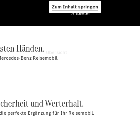
Zum Inhalt springen
Anbieter
Anbieter
esten Händen.
Übersicht
Mercedes-Benz Reisemobil.
icherheit und Werterhalt.
Startseite
Ansprechpartner
ie perfekte Ergänzung für Ihr Reisemobil.
finden
Beratung
vereinbaren
Servicetermin