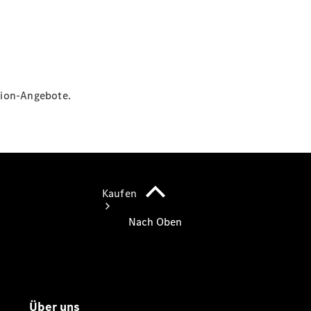
vereinbaren
Tel: +49
7454 9670-
0
tion-Angebote.
Kaufen
Übersicht