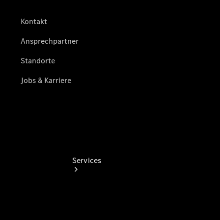
Gebrauchtwagensuche
Junge
Sterne -
elektrisch
Hauptuntersuchung:
Geprüft unterwegs.
Services