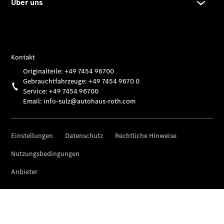
Übersicht
Unfallreparaturen
SmallRepair
Rücknahme
&
Entsorgung
Wartung
Reparatur
Service-
und
Garantie-
Pakete
Mobile
Service
Fleet