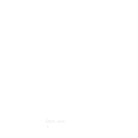
Pannen- &
Schadenhilfe
Service für
Reisemobile
Teile &
Zubehör
Rückrufe &
Umrüstungen
Finanzdienste
Über uns