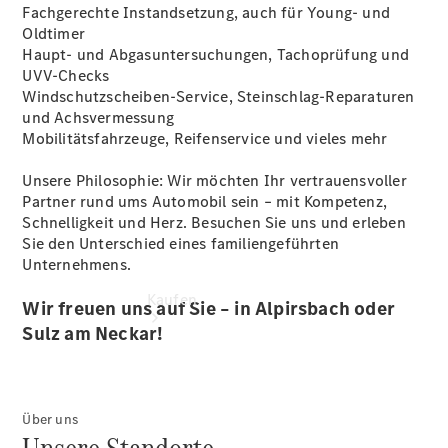
vereinbaren
Fachgerechte Instandsetzung, auch für Young- und
Servicetermin
Oldtimer
vereinbaren
Haupt- und Abgasuntersuchungen, Tachoprüfung und
+49 7454
UVV-Checks
9670-0
Windschutzscheiben-Service, Steinschlag-Reparaturen
und Achsvermessung
Mobilitätsfahrzeuge, Reifenservice und vieles mehr
Unsere Philosophie: Wir möchten Ihr vertrauensvoller
Partner rund ums Automobil sein – mit Kompetenz,
Schnelligkeit und Herz. Besuchen Sie uns und erleben
Sie den Unterschied eines familiengeführten
Unternehmens.
Kaufen
Wir freuen uns auf Sie – in Alpirsbach oder
Sulz am Neckar!
Über uns