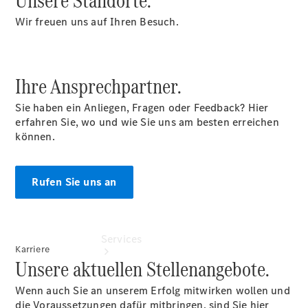
Unsere Standorte.
Übersicht
Wir freuen uns auf Ihren Besuch.
Gebrauchtwagensuche
Junge
Sterne
Digitale
Ihre Ansprechpartner.
Extras
Wartung
Sie haben ein Anliegen, Fragen oder Feedback? Hier
erfahren Sie, wo und wie Sie uns am besten erreichen
können.
Rufen Sie uns an
Services
Karriere
Unsere aktuellen Stellenangebote.
Wenn auch Sie an unserem Erfolg mitwirken wollen und
die Voraussetzungen dafür mitbringen, sind Sie hier