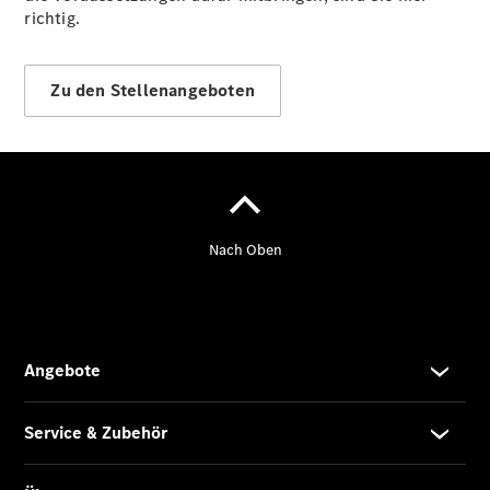
richtig.
Übersicht
Finanzdienste
Zu den Stellenangeboten
Reifen &
Kompletträder
Reifen- und
Komplettradschutz
EU-
Reifenlabel
Transporter-
Service