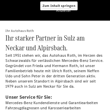
Zum Inhalt springen
Anbieter
Ihr Autohaus Roth
Anbieter
Ihr starker Partner in Sulz am
Übersicht
Neckar und Alpirsbach.
Seit 1951 stehen wir, das Autohaus Roth, im Herzen des
Schwarzwalds für verlässlichen Mercedes-Benz Service.
Gegründet von Frieda und Hermann Roth, ist unser
Familienbetrieb heute mit Ulrich Roth, seinem Neffen
Udo und Sohn Peter in der dritten Generation aktiv.
Startseite
Neben unserem Standort in Alpirsbach sind wir seit
Ansprechpartner
1979 auch in Sulz am Neckar für Sie da.
finden
Probefahrt
Unser Service für Sie:
vereinbaren
Mercedes-Benz Kundendienste und Garantiearbeiten
Beratung
Fahrzeugdiagnosen und Karosseriearbeiten