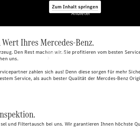
Zum Inhalt springen
Anbieter
n Wert Ihres Mercedes-Benz.
Anbieter
hrzeug. Den Rest machen wir. Sie profitieren vom besten Servic
Übersicht
hen uns.
cepartner zahlen sich aus! Denn diese sorgen für mehr Sicher
estem Service, als auch bester Qualität der Mercdes-Benz Origin
Startseite
Ansprechpartner
Inspektion.
finden
Probefahrt
el und Filtertausch bei uns. Wir garantieren Ihnen höchste Qua
vereinbaren
Beratung