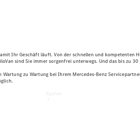
vereinbaren
Servicetermin
vereinbaren
+49 7454
9670-0
, damit Ihr Geschäft läuft. Von der schnellen und kompetenten 
biloVan sind Sie immer sorgenfrei unterwegs. Und das bis zu 30
 Wartung zu Wartung bei Ihrem Mercedes-Benz Servicepartner. 
glich.
Kaufen